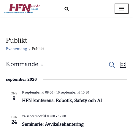
Hoppa
till
innehåll
Publikt
Evenemang
Publikt
Kommande
Evene
Ev
Sök
Lista
Välj
vy
Searc
datum.
september 2026
and
9 september kl 08:00
-
10 september kl 15:30
ONS
Views
9
HFN-konferens: Robotik, Safety och AI
Naviga
24 september kl 08:00
-
17:00
TOR
24
Seminarie: Avvikelsehantering