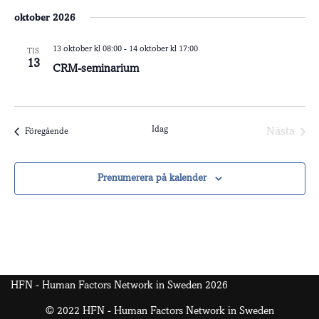
oktober 2026
13 oktober kl 08:00
-
14 oktober kl 17:00
TIS
13
CRM-seminarium
Idag
Nästa
Evenemang
Föregående
Evenem
Prenumerera på kalender
HFN - Human Factors Network in Sweden 2026
© 2022 HFN - Human Factors Network in Sweden