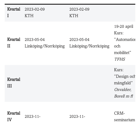
Kvartal
2023-02-09
2023-02-09
I
KTH
KTH
19-20 april
Kurs:
Kvartal
2023-05-04
2023-05-04
”Automation
II
Linköping/Norrköping
Linköping/Norrköping
och
mobilitet”
TFHS
Kurs:
”Design och
Kvartal
mångfald”
III
Osvalder,
Borell m fl
Kvartal
CRM-
2023-11-
2023-11-
IV
seminarium