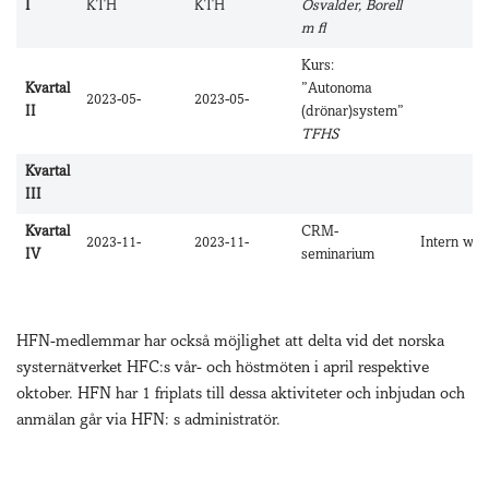
I
KTH
KTH
Osvalder, Borell
m fl
Kurs:
Kvartal
”Autonoma
2023-05-
2023-05-
II
(drönar)system”
TFHS
Kvartal
III
Kvartal
CRM-
2023-11-
2023-11-
Intern wo
IV
seminarium
HFN-medlemmar har också möjlighet att delta vid det norska
systernätverket HFC:s vår- och höstmöten i april respektive
oktober. HFN har 1 friplats till dessa aktiviteter och inbjudan och
anmälan går via HFN: s administratör.