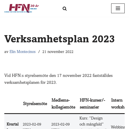
Hoppa
till
innehåll
Verksamhetsplan 2023
av
Elin Montecinos
21 november 2022
Vid HFN:s styrelsemöte den 17 november 2022 fastställdes
verksamhetsplanen för 2023.
Medlems-
HFN-kurser/-
Intern
Styrelsemöte
kollegiemöte
seminarier
workshop
Kurs: ”Design
Kvartal
2023-02-09
2023-02-09
och mångfald”
Webbinari