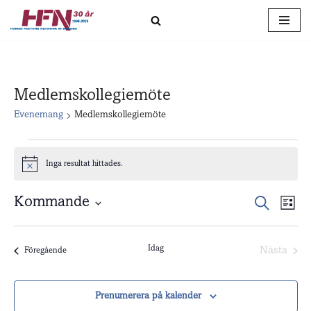
Hoppa
till
innehåll
Medlemskollegiemöte
Evenemang
Medlemskollegiemöte
Inga resultat hittades.
Notis
Kommande
Evene
Ev
Sök
Lista
Välj
vy
Searc
datum.
Idag
and
Nästa
Evenemang
Föregående
Evenem
Views
Prenumerera på kalender
Naviga